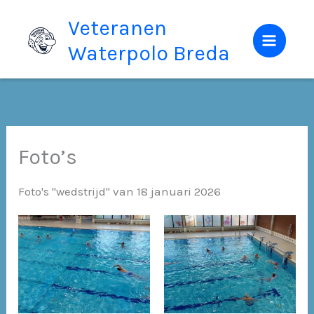
Ga
Veteranen
naar
Waterpolo Breda
de
inhoud
Foto’s
Foto's "wedstrijd" van 18 januari 2026