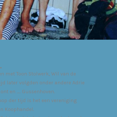
.
n met Toon Stolwerk, Wil van de
jd later volgden onder andere Adrie
 Bont en …. Gussenhoven.
op der tijd is het een vereniging
van Koophandel.