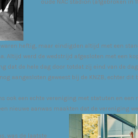
oude NAC stadion (afgebroken in 1
aren heftig, maar eindigden altijd met een stand
na. Altijd werd de wedstrijd afgesloten met een ko
ng dat de hele dag door totdat zij eind van de da
k nog aangesloten geweest bij de KNZB, echter di
s ook een echte vereniging met statuten en een no
 geen nieuwe aanwas maakten dat de vereniging w
s, was de laatste