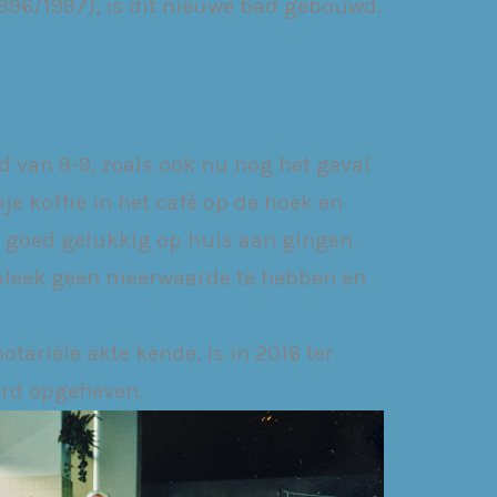
996/1997), is dit nieuwe bad gebouwd.
 van 9-9, zoals ook nu nog het geval
pje koffie in het café op de hoek en
g goed gelukkig op huis aan gingen.
t bleek geen meerwaarde te hebben en
tariële akte kende, is in 2016 ter
erd opgeheven.