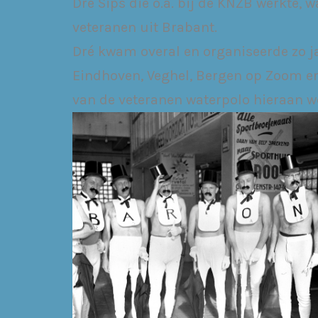
Dré Sips die o.a. bij de KNZB werkte, 
veteranen uit Brabant.
Dré kwam overal en organiseerde zo ja
Eindhoven, Veghel, Bergen op Zoom en 
van de veteranen waterpolo hieraan w