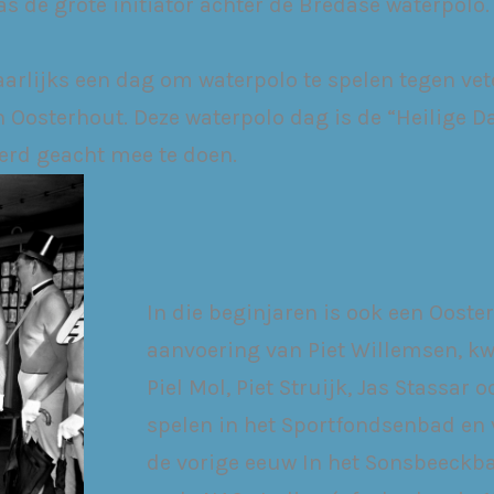
was de grote initiator achter de Bredase waterpolo
arlijks een dag om waterpolo te spelen tegen vete
Oosterhout. Deze waterpolo dag is de “Heilige Da
erd geacht mee te doen.
In die beginjaren is ook een Ooste
aanvoering van Piet Willemsen, k
Piel Mol, Piet Struijk, Jas Stassa
spelen in het Sportfondsenbad en 
de vorige eeuw In het Sonsbeeckbad