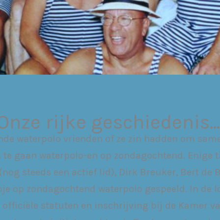
Onze rijke geschiedenis…
nde waterpolo vrienden of ze zin hadden om same
 te gaan waterpolo-en op zondagochtend. Enige ti
nog steeds een actief lid), Dirk Breuker, Bert de
pje op zondagochtend waterpolo gespeeld. In de lo
 officiële statuten en inschrijving bij de Kamer 